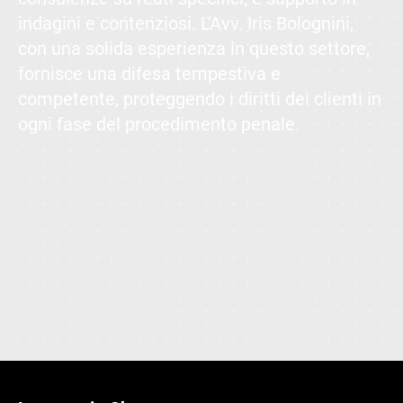
indagini e contenziosi. L'Avv. Iris Bolognini,
con una solida esperienza in questo settore,
fornisce una difesa tempestiva e
competente, proteggendo i diritti dei clienti in
ogni fase del procedimento penale.
Offriamo una solida difesa legale per ogni tipo di controversia
penale, assistendo i nostri clienti con grande dedizione e
competenza, garantendo una tutela efficace dei diritti individuali.
Il nostro team affronta con scrupolo e determinazione tutte le fasi
del procedimento, dalla fase investigativa fino alla
rappresentanza in giudizio, assicurando una strategia di difesa
mirata e personalizzata.