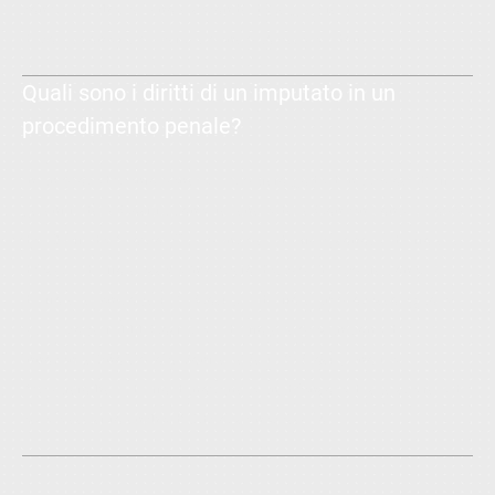
con multe che variano a seconda della gravità del reato. In caso
di corruzione tra privati, la pena può essere ridotta.
Quali sono i diritti di un imputato in un
procedimento penale?
In un procedimento penale, l’imputato gode di numerosi diritti
garantiti dalla Costituzione italiana e dalla Convenzione Europea
dei Diritti dell'Uomo. Tra i principali diritti vi sono: il diritto alla
difesa, il diritto a essere informato dei capi di imputazione, il
diritto al silenzio (art. 24 Cost.), il diritto a un processo equo e
pubblico (art. 111 Cost.), e il diritto alla presunzione di
innocenza fino a prova contraria (art. 27 Cost.). Inoltre,
l'imputato ha il diritto di nominare un difensore di sua scelta e di
essere assistito anche d'ufficio, se necessario.