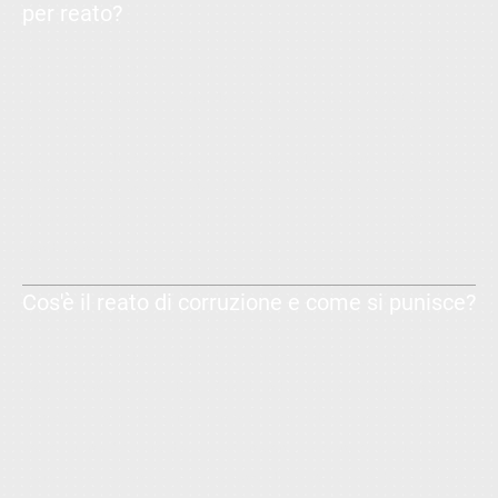
per reato?
In caso di denuncia per reato, è fondamentale avvalersi di un
avvocato difensore esperto che possa esaminare la fondatezza
della denuncia, verificare le prove e stabilire se sussistano vizi
procedurali che possano portare a un’archiviazione del caso. Il
difensore può, inoltre, richiedere misure alternative alla
detenzione, come gli arresti domiciliari, qualora sussistano le
condizioni.
Cos'è il reato di corruzione e come si punisce?
La corruzione, disciplinata dagli articoli 318 e seguenti del
Codice Penale, riguarda il reato di induzione o accettazione di
vantaggi illeciti da parte di un pubblico ufficiale in cambio di atti
compiuti nell'ambito delle sue funzioni. La pena prevista per il
reato di corruzione è la reclusione, che può variare da 3 a 8 anni,