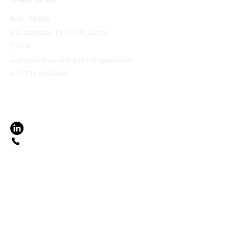
Italy, Apulia
Via Imbriani, 15 73100, Lecce,
73100
segreteria@studiolegalebolognini.com
+39 331 4424440
Terms & Conditions
Privacy Information
Accessibility Statement
BOLOGNINI LAW FIRM